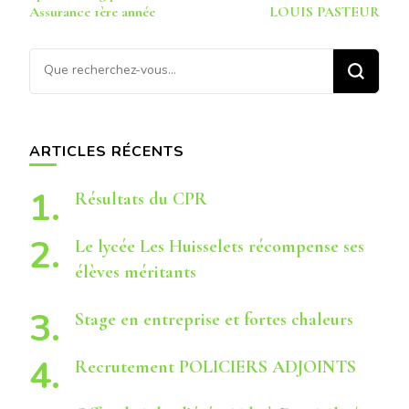
d’article
Assurance 1ère année
LOUIS PASTEUR
Vous
recherchiez
quelque
chose ?
ARTICLES RÉCENTS
Résultats du CPR
Le lycée Les Huisselets récompense ses
élèves méritants
Stage en entreprise et fortes chaleurs
Recrutement POLICIERS ADJOINTS