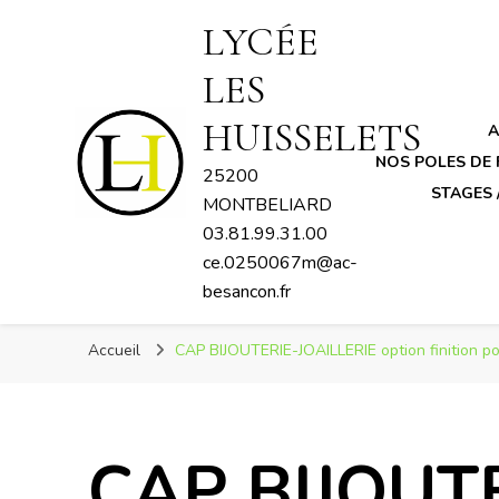
LYCÉE
LES
HUISSELETS
A
NOS POLES DE
25200
STAGES 
MONTBELIARD
03.81.99.31.00
ce.0250067m@ac-
besancon.fr
Accueil
CAP BIJOUTERIE-JOAILLERIE option finition po
CAP BIJOUT