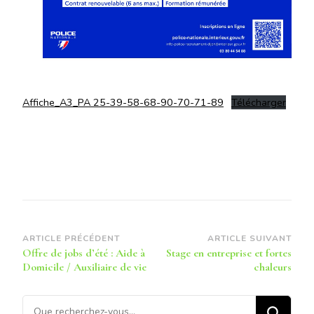
Affiche_A3_PA 25-39-58-68-90-70-71-89
Télécharger
Navigation
ARTICLE PRÉCÉDENT
ARTICLE SUIVANT
Offre de jobs d’été : Aide à
Stage en entreprise et fortes
d’article
Domicile / Auxiliaire de vie
chaleurs
Vous