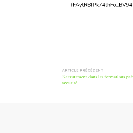
fFAytRBfPk74thFo_BV9
Navigation
ARTICLE PRÉCÉDENT
Recrutement dans les formations pré
d’article
sécurité