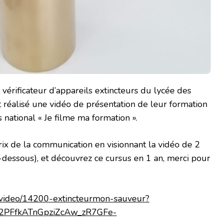
érificateur d’appareils extincteurs du lycée des
t réalisé une vidéo de présentation de leur formation
 national « Je filme ma formation ».
ix de la communication en visionnant la vidéo de 2
ci-dessous), et découvrez ce cursus en 1 an, merci pour
tv/video/14200-extincteurmon-sauveur?
G2PFfkATnGpziZcAw_zR7GFe-