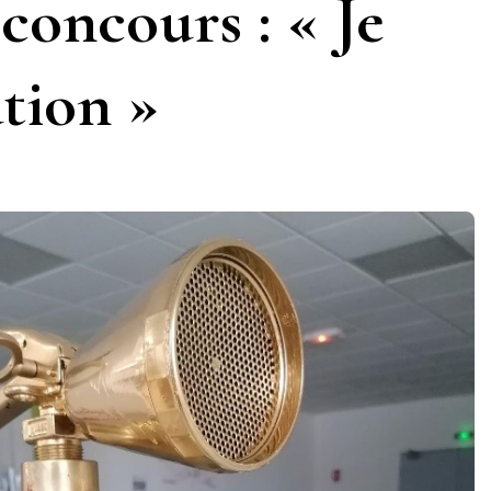
oncours : « Je
tion »