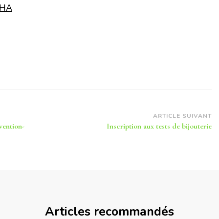
4HA
ARTICLE SUIVANT
vention-
Inscription aux tests de bijouterie
Articles recommandés