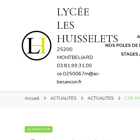
LYCÉE
LES
HUISSELETS
A
NOS POLES DE
25200
STAGES 
MONTBELIARD
03.81.99.31.00
ce.0250067m@ac-
besancon.fr
Accueil
ACTUALITES
ACTUALITES
CAP AVA
ACTUALITES