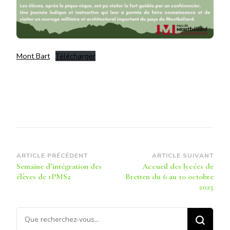
Mont Bart
Télécharger
Navigation
ARTICLE PRÉCÉDENT
ARTICLE SUIVANT
Semaine d’intégration des
Accueil des lycées de
d’article
élèves de 1PMS2
Bretten du 6 au 10 octobre
2025
Vous
recherchiez